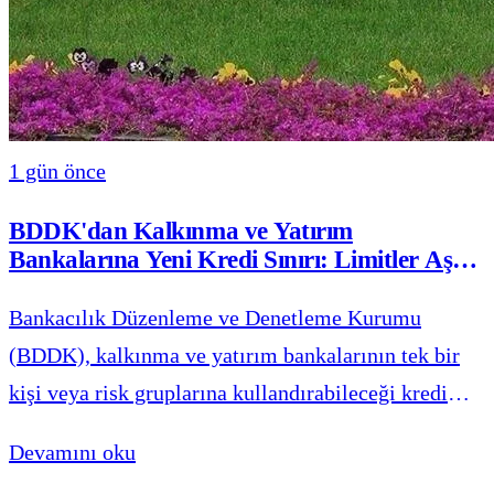
1 gün önce
BDDK'dan Kalkınma ve Yatırım
Bankalarına Yeni Kredi Sınırı: Limitler Aşağı
Çekildi
Bankacılık Düzenleme ve Denetleme Kurumu
(BDDK), kalkınma ve yatırım bankalarının tek bir
kişi veya risk gruplarına kullandırabileceği kredi
sınırlarını düşürerek yeni uyum süreleri belirledi.
Devamını oku