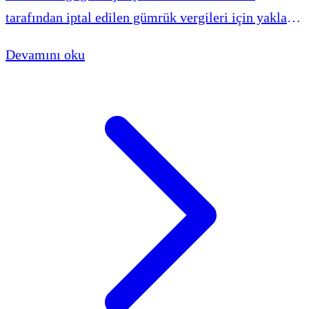
tarafından iptal edilen gümrük vergileri için yaklaşık
100 milyar dolarlık iade ödemesi onaylanarak ABD
Devamını oku
Hazine Bakanlığına iletildi.