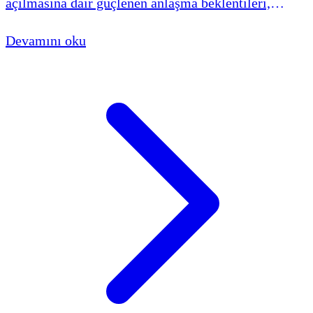
açılmasına dair güçlenen anlaşma beklentileri,
küresel petrol fiyatlarında yüzde 4,5'i bulan sert bir
Devamını oku
gerilemeye yol açtı.