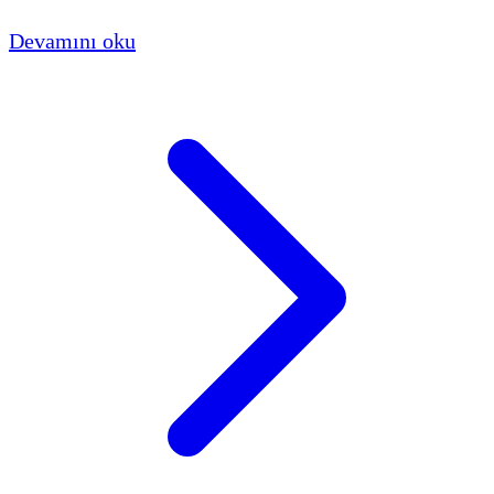
aksamaların sanayi tedarik zincirini ve ülke
Devamını oku
ekonomisini ciddi şekilde olumsuz etkilemesinden
endişe ediliyor.