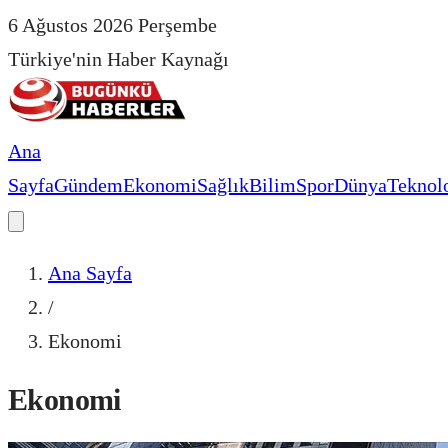
6 Ağustos 2026 Perşembe
Türkiye'nin Haber Kaynağı
Ana
Sayfa
Gündem
Ekonomi
Sağlık
Bilim
Spor
Dünya
Teknolo
Ana Sayfa
/
Ekonomi
Ekonomi