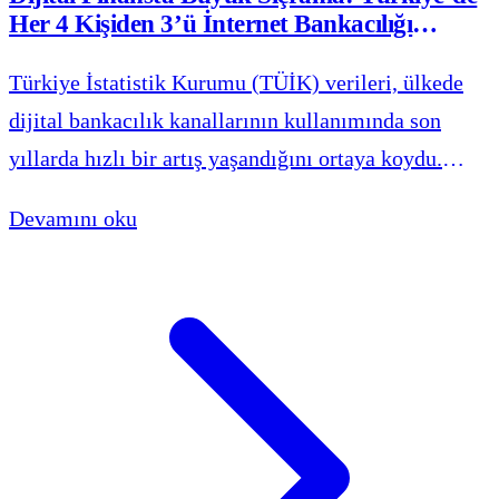
Her 4 Kişiden 3’ü İnternet Bankacılığı
Kullanıyor
Türkiye İstatistik Kurumu (TÜİK) verileri, ülkede
dijital bankacılık kanallarının kullanımında son
yıllarda hızlı bir artış yaşandığını ortaya koydu.
2022 yılında yüzde 61,3 seviyesinde olan internet
Devamını oku
bankacılığı kullanım oranı, bu yıl yüzde 75,9’a
yükselerek tarihi bir seviyeye ulaştı.