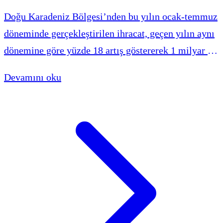
Doğu Karadeniz Bölgesi’nden bu yılın ocak-temmuz
döneminde gerçekleştirilen ihracat, geçen yılın aynı
dönemine göre yüzde 18 artış göstererek 1 milyar 92
milyon 760 bin 838 dolara ulaştı.
Devamını oku