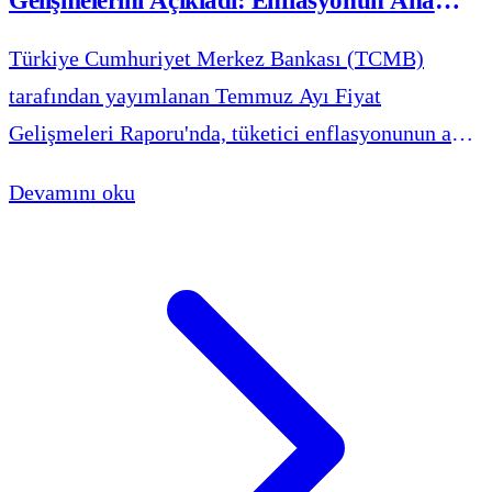
Gelişmelerini Açıkladı: Enflasyonun Ana
Eğiliminde Gerileme
Türkiye Cumhuriyet Merkez Bankası (TCMB)
tarafından yayımlanan Temmuz Ayı Fiyat
Gelişmeleri Raporu'nda, tüketici enflasyonunun ana
eğiliminin bir önceki aya kıyasla gerilediği
Devamını oku
belirtildi. Temmuz ayında tüketici fiyatları aylık
bazda yüzde 1,78 oranında artış kaydederken, yıllık
enflasyon 0,36 puanlık düşüşle yüzde 31,75
seviyesinde gerçekleşti.