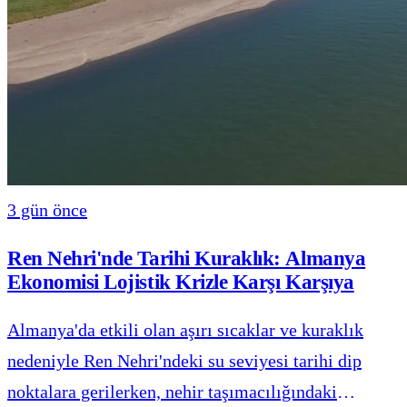
3 gün önce
Ren Nehri'nde Tarihi Kuraklık: Almanya
Ekonomisi Lojistik Krizle Karşı Karşıya
Almanya'da etkili olan aşırı sıcaklar ve kuraklık
nedeniyle Ren Nehri'ndeki su seviyesi tarihi dip
noktalara gerilerken, nehir taşımacılığındaki