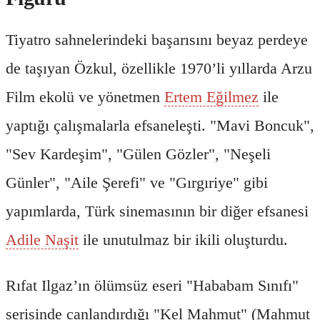
Tiyatro sahnelerindeki başarısını beyaz perdeye
de taşıyan Özkul, özellikle 1970’li yıllarda Arzu
Film ekolü ve yönetmen
Ertem Eğilmez
ile
yaptığı çalışmalarla efsaneleşti. "Mavi Boncuk",
"Sev Kardeşim", "Gülen Gözler", "Neşeli
Günler", "Aile Şerefi" ve "Gırgıriye" gibi
yapımlarda, Türk sinemasının bir diğer efsanesi
Adile Naşit
ile unutulmaz bir ikili oluşturdu.
Rıfat Ilgaz’ın ölümsüz eseri "Hababam Sınıfı"
serisinde canlandırdığı "Kel Mahmut" (Mahmut