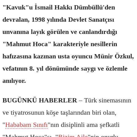
"Kavuk"u İsmail Hakkı Dümbüllü'den
devralan, 1998 yılında Devlet Sanatçısı
unvanına layık görülen ve canlandırdığı
"Mahmut Hoca" karakteriyle nesillerin
hafızasına kazınan usta oyuncu Münir Özkul,
vefatının 8. yıl dönümünde saygı ve özlemle
anılıyor.
BUGÜNKÜ HABERLER
– Türk sinemasının
ve tiyatrosunun köşe taşlarından biri olan,
"
Hababam Sınıfı
"nın disiplinli ama şefkatli
"Mahmut Hoca"sı, "
Bizim Aile
"nin onurlu