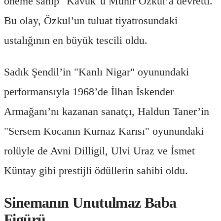
öneme sahip "Kavuk"u Münir Özkul’a devretti.
Bu olay, Özkul’un tuluat tiyatrosundaki
ustalığının en büyük tescili oldu.
Sadık Şendil’in "Kanlı Nigar" oyunundaki
performansıyla 1968’de İlhan İskender
Armağanı’nı kazanan sanatçı, Haldun Taner’in
"Sersem Kocanın Kurnaz Karısı" oyunundaki
rolüyle de Avni Dilligil, Ulvi Uraz ve İsmet
Küntay gibi prestijli ödüllerin sahibi oldu.
Sinemanın Unutulmaz Baba
Figürü