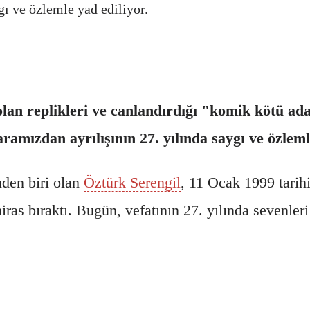
gı ve özlemle yad ediliyor.
 olan replikleri ve canlandırdığı "komik kötü a
amızdan ayrılışının 27. yılında saygı ve özlemle
nden biri olan
Öztürk Serengil
, 11 Ocak 1999 tarih
miras bıraktı. Bugün, vefatının 27. yılında sevenle