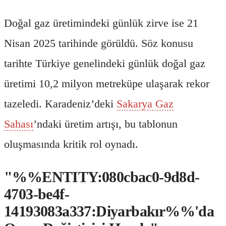
Doğal gaz üretimindeki günlük zirve ise 21
Nisan 2025 tarihinde görüldü. Söz konusu
tarihte Türkiye genelindeki günlük doğal gaz
üretimi 10,2 milyon metreküpe ulaşarak rekor
tazeledi. Karadeniz’deki
Sakarya Gaz
Sahası
’ndaki üretim artışı, bu tablonun
oluşmasında kritik rol oynadı.
"%%ENTITY:080cbac0-9d8d-
4703-be4f-
14193083a337:Diyarbakır%%'da