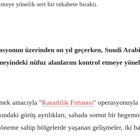
tmeye yönelik sert bir rekabete bıraktı.
asyonun üzerinden on yıl geçerken, Suudi Arabi
üneyindeki nüfuz alanlarını kontrol etmeye yöneli
mek amacıyla "
Kararlılık Fırtınası
" operasyonuyla 
ındaki görüş ayrılıkları, sahada somut bir hege
öneme sahip bölgelerde yaşanan gelişmeler, iki ba