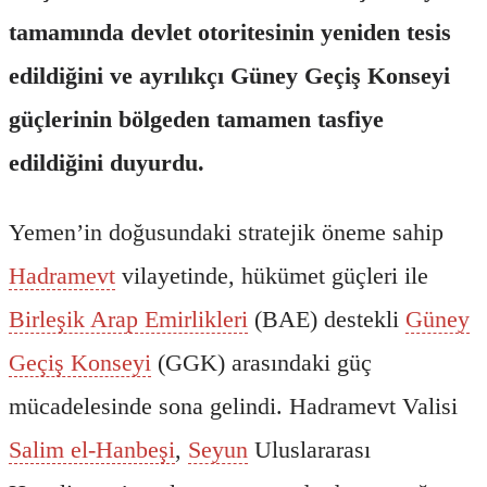
tamamında devlet otoritesinin yeniden tesis
edildiğini ve ayrılıkçı Güney Geçiş Konseyi
güçlerinin bölgeden tamamen tasfiye
edildiğini duyurdu.
Yemen’in doğusundaki stratejik öneme sahip
Hadramevt
vilayetinde, hükümet güçleri ile
Birleşik Arap Emirlikleri
(BAE) destekli
Güney
Geçiş Konseyi
(GGK) arasındaki güç
mücadelesinde sona gelindi. Hadramevt Valisi
Salim el-Hanbeşi
,
Seyun
Uluslararası