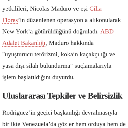
yetkilileri, Nicolas Maduro ve eşi
Cilia
Flores
’in düzenlenen operasyonla alıkonularak
New York’a götürüldüğünü doğruladı.
ABD
Adalet Bakanlığı
, Maduro hakkında
"uyuşturucu terörizmi, kokain kaçakçılığı ve
yasa dışı silah bulundurma" suçlamalarıyla
işlem başlatıldığını duyurdu.
Uluslararası Tepkiler ve Belirsizlik
Rodriguez’in geçici başkanlığı devralmasıyla
birlikte Venezuela’da gözler hem orduya hem de