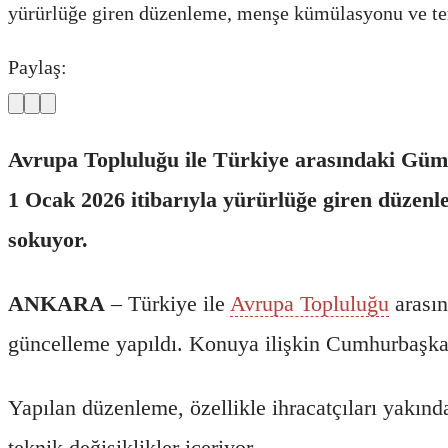
yürürlüğe giren düzenleme, menşe kümülasyonu ve terc
Paylaş:
Avrupa Topluluğu ile Türkiye arasındaki Gümrü
1 Ocak 2026 itibarıyla yürürlüğe giren düzenl
sokuyor.
ANKARA
– Türkiye ile
Avrupa Topluluğu
arasın
güncelleme yapıldı. Konuya ilişkin Cumhurbaşka
Yapılan düzenleme, özellikle ihracatçıları yak
teknik değişiklikler içeriyor.