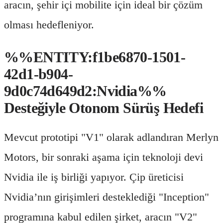
aracın, şehir içi mobilite için ideal bir çözüm
olması hedefleniyor.
%%ENTITY:f1be6870-1501-
42d1-b904-
9d0c74d649d2:Nvidia%%
Desteğiyle Otonom Sürüş Hedefi
Mevcut prototipi "V1" olarak adlandıran Merlyn
Motors, bir sonraki aşama için teknoloji devi
Nvidia ile iş birliği yapıyor. Çip üreticisi
Nvidia’nın girişimleri desteklediği "Inception"
programına kabul edilen şirket, aracın "V2"