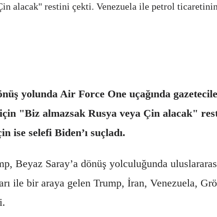
n alacak" restini çekti. Venezuela ile petrol ticaretin
ş yolunda Air Force One uçağında gazetecileri
d için "Biz almazsak Rusya veya Çin alacak" resti
 ise selefi Biden’ı suçladı.
mp, Beyaz Saray’a dönüş yolculuğunda uluslararas
rı ile bir araya gelen Trump, İran, Venezuela, G
i.