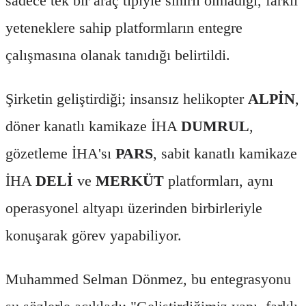
sadece tek bir araç tipiyle sınırlı olmadığı, farklı
yeteneklere sahip platformların entegre
çalışmasına olanak tanıdığı belirtildi.
Şirketin geliştirdiği; insansız helikopter
ALPİN
,
döner kanatlı kamikaze İHA
DUMRUL
,
gözetleme İHA'sı
PARS
, sabit kanatlı kamikaze
İHA
DELİ
ve
MERKÜT
platformları, aynı
operasyonel altyapı üzerinden birbirleriyle
konuşarak görev yapabiliyor.
Muhammed Selman Dönmez, bu entegrasyonu