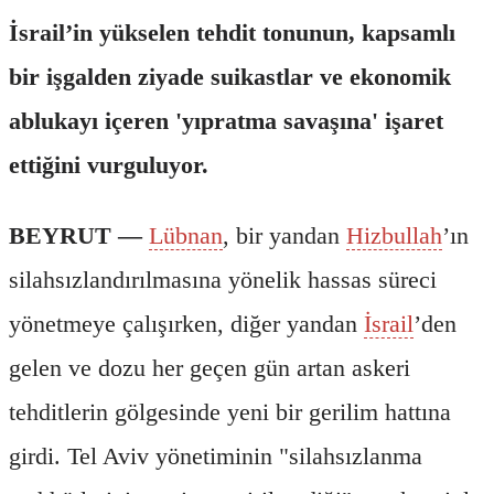
İsrail’in yükselen tehdit tonunun, kapsamlı
bir işgalden ziyade suikastlar ve ekonomik
ablukayı içeren 'yıpratma savaşına' işaret
ettiğini vurguluyor.
BEYRUT —
Lübnan
, bir yandan
Hizbullah
’ın
silahsızlandırılmasına yönelik hassas süreci
yönetmeye çalışırken, diğer yandan
İsrail
’den
gelen ve dozu her geçen gün artan askeri
tehditlerin gölgesinde yeni bir gerilim hattına
girdi. Tel Aviv yönetiminin "silahsızlanma