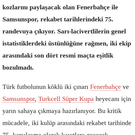
kozlarını paylaşacak olan Fenerbahçe ile
Samsunspor, rekabet tarihlerindeki 75.
randevuya çıkıyor. Sarı-lacivertlilerin genel
istatistiklerdeki üstünlüğüne rağmen, iki ekip
arasındaki son dört resmi maçta eşitlik
bozulmadı.
Türk futbolunun köklü iki çınarı
Fenerbahçe
ve
Samsunspor
,
Turkcell Süper Kupa
heyecanı için
yarın sahaya çıkmaya hazırlanıyor. Bu kritik
mücadele, iki kulüp arasındaki rekabet tarihinde
75. karşılaşma olarak kayıtlara geçecek.