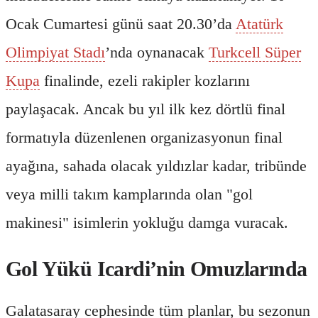
Ocak Cumartesi günü saat 20.30’da
Atatürk
Olimpiyat Stadı
’nda oynanacak
Turkcell Süper
Kupa
finalinde, ezeli rakipler kozlarını
paylaşacak. Ancak bu yıl ilk kez dörtlü final
formatıyla düzenlenen organizasyonun final
ayağına, sahada olacak yıldızlar kadar, tribünde
veya milli takım kamplarında olan "gol
makinesi" isimlerin yokluğu damga vuracak.
Gol Yükü Icardi’nin Omuzlarında
Galatasaray cephesinde tüm planlar, bu sezonun