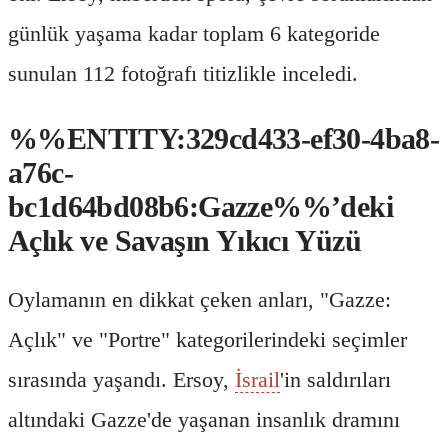
günlük yaşama kadar toplam 6 kategoride
sunulan 112 fotoğrafı titizlikle inceledi.
%%ENTITY:329cd433-ef30-4ba8-
a76c-
bc1d64bd08b6:Gazze%%’deki
Açlık ve Savaşın Yıkıcı Yüzü
Oylamanın en dikkat çeken anları, "Gazze:
Açlık" ve "Portre" kategorilerindeki seçimler
sırasında yaşandı. Ersoy,
İsrail
'in saldırıları
altındaki Gazze'de yaşanan insanlık dramını