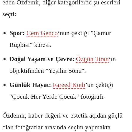
eden Özdemir, diğer kategorilerde şu eserleri
seçti:
Spor:
Cem Genco
’nun çektiği "Çamur
Rugbisi" karesi.
Doğal Yaşam ve Çevre:
Özgün Tiran
’ın
objektifinden "Yeşilin Sonu".
Günlük Hayat:
Fareed Kotb
’un çektiği
"Çocuk Her Yerde Çocuk" fotoğrafı.
Özdemir, haber değeri ve estetik açıdan güçlü
olan fotoğraflar arasında seçim yapmakta