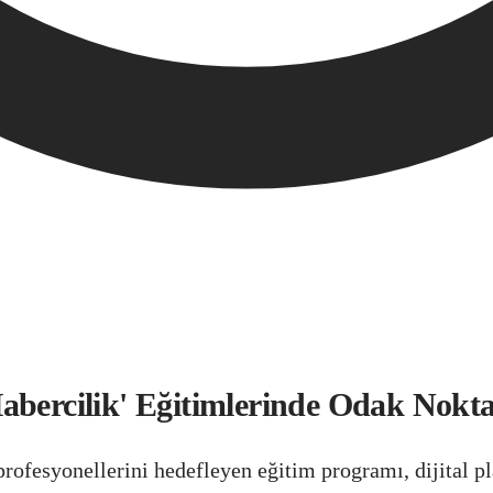
Habercilik' Eğitimlerinde Odak Nokt
fesyonellerini hedefleyen eğitim programı, dijital pla