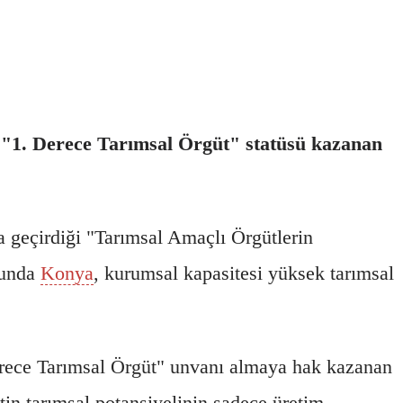
 "1. Derece Tarımsal Örgüt" statüsü kazanan
ta geçirdiği "Tarımsal Amaçlı Örgütlerin
cunda
Konya
, kurumsal kapasitesi yüksek tarımsal
 Derece Tarımsal Örgüt" unvanı almaya hak kazanan
tin tarımsal potansiyelinin sadece üretim