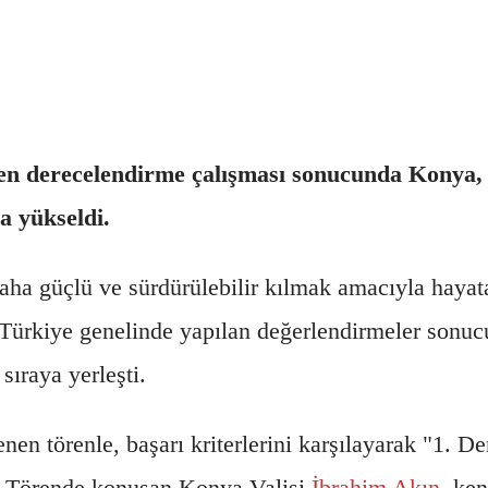
en derecelendirme çalışması sonucunda Konya,
a yükseldi.
 daha güçlü ve sürdürülebilir kılmak amacıyla haya
. Türkiye genelinde yapılan değerlendirmeler sonu
sıraya yerleşti.
enen törenle, başarı kriterlerini karşılayarak "1.
ldi. Törende konuşan Konya Valisi
İbrahim Akın
, ken