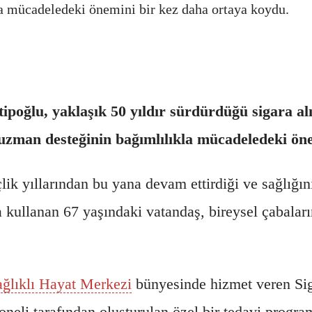
la mücadeledeki önemini bir kez daha ortaya koydu.
ipoğlu, yaklaşık 50 yıldır sürdürdüğü sigara al
 uzman desteğinin bağımlılıkla mücadeledeki ön
çlik yıllarından bu yana devam ettirdiği ve sağlığın
 kullanan 67 yaşındaki vatandaş, bireysel çabaları
ağlıklı Hayat Merkezi
bünyesinde hizmet veren Sig
eli tarafından oluşturulan özel bir tedavi program