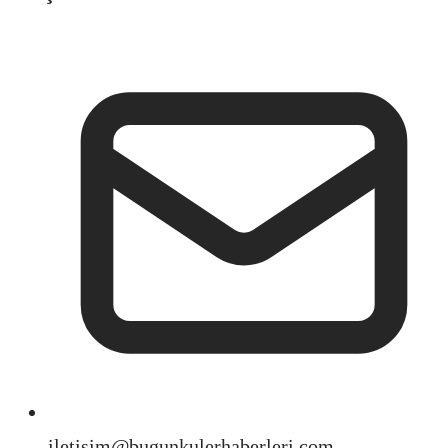
iletisim@bugunkulerhaberleri.com