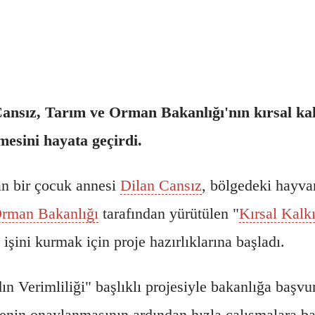
 Cansız, Tarım ve Orman Bakanlığı'nın kırsal k
tmesini hayata geçirdi.
n bir çocuk annesi
Dilan Cansız
, bölgedeki hayva
Orman Bakanlığı
tarafından yürütülen "
Kırsal Kalk
şini kurmak için proje hazırlıklarına başladı.
n Verimliliği" başlıklı projesiyle bakanlığa başvu
enin onaylanmasının ardından hızla çalışmalara ba