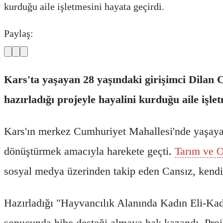
kurduğu aile işletmesini hayata geçirdi.
Paylaş:
Kars'ta yaşayan 28 yaşındaki girişimci Dilan
hazırladığı projeyle hayalini kurduğu aile işle
Kars'ın merkez Cumhuriyet Mahallesi'nde yaşaya
dönüştürmek amacıyla harekete geçti.
Tarım ve 
sosyal medya üzerinden takip eden Cansız, kendi i
Hazırladığı "Hayvancılık Alanında Kadın Eli-Kadı
sonucunda hibe desteği almaya hak kazandı. Proj