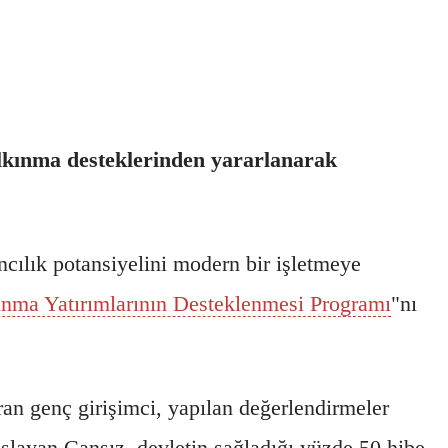
alkınma desteklerinden yararlanarak
ncılık potansiyelini modern bir işletmeye
ınma Yatırımlarının Desteklenmesi Programı
"nı
ran genç girişimci, yapılan değerlendirmeler
şlayan Cansız, devletin sağladığı yüzde 50 hibe