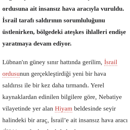
ordusuna ait insansız hava aracıyla vuruldu.
İsrail tarafı saldırının sorumluluğunu
üstlenirken, bölgedeki ateşkes ihlalleri endişe
yaratmaya devam ediyor.
Lübnan'ın güney sınır hattında gerilim,
İsrail
ordusu
nun gerçekleştirdiği yeni bir hava
saldırısı ile bir kez daha tırmandı. Yerel
kaynaklardan edinilen bilgilere göre, Nebatiye
vilayetinde yer alan
Hiyam
beldesinde seyir
halindeki bir araç, İsrail’e ait insansız hava aracı