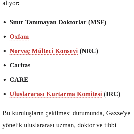
alıyor:
Sınır Tanımayan Doktorlar (MSF)
Oxfam
Norveç Mülteci Konseyi
(NRC)
Caritas
CARE
Uluslararası Kurtarma Komitesi
(IRC)
Bu kuruluşların çekilmesi durumunda, Gazze'ye
yönelik uluslararası uzman, doktor ve tıbbi