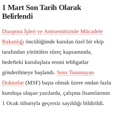
1 Mart Son Tarih Olarak
Belirlendi
Diaspora İşleri ve Antisemitizmle Mücadele
Bakanlığı
öncülüğünde kurulan özel bir ekip
tarafından yürütülen süreç kapsamında,
hedefteki kuruluşlara resmi tebligatlar
gönderilmeye başlandı.
Sınır Tanımayan
Doktorlar
(MSF) başta olmak üzere ondan fazla
kuruluşa ulaşan yazılarda, çalışma lisanslarının
1 Ocak itibarıyla geçersiz sayıldığı bildirildi.