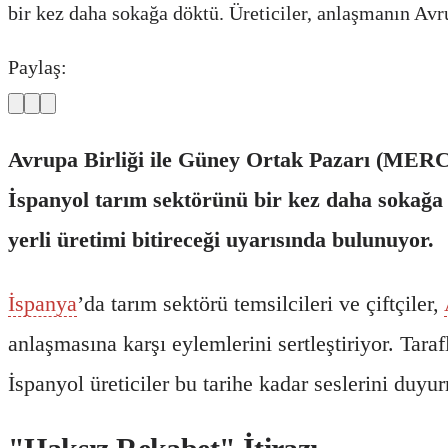
bir kez daha sokağa döktü. Üreticiler, anlaşmanın Avr
Paylaş:
Avrupa Birliği ile Güney Ortak Pazarı (MERC
İspanyol tarım sektörünü bir kez daha sokağa
yerli üretimi bitireceği uyarısında bulunuyor.
İspanya
’da tarım sektörü temsilcileri ve çiftçiler,
anlaşmasına karşı eylemlerini sertleştiriyor. Ta
İspanyol üreticiler bu tarihe kadar seslerini duyu