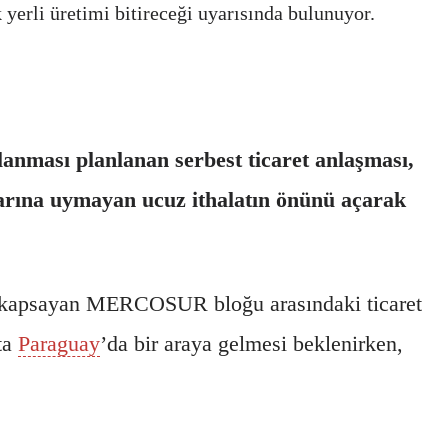
yerli üretimi bitireceği uyarısında bulunuyor.
nması planlanan serbest ticaret anlaşması,
larına uymayan ucuz ithalatın önünü açarak
 kapsayan MERCOSUR bloğu arasındaki ticaret
ta
Paraguay
’da bir araya gelmesi beklenirken,