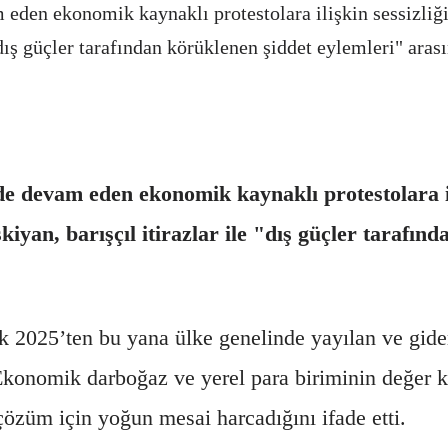
en ekonomik kaynaklı protestolara ilişkin sessizliğini
"dış güçler tarafından körüklenen şiddet eylemleri" arası
devam eden ekonomik kaynaklı protestolara iliş
şkiyan, barışçıl itirazlar ile "dış güçler tarafı
ık 2025’ten bu yana ülke genelinde yayılan ve gidere
konomik darboğaz ve yerel para biriminin değer ka
özüm için yoğun mesai harcadığını ifade etti.