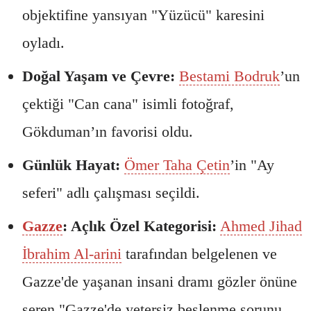
objektifine yansıyan "Yüzücü" karesini
oyladı.
Doğal Yaşam ve Çevre:
Bestami Bodruk
’un
çektiği "Can cana" isimli fotoğraf,
Gökduman’ın favorisi oldu.
Günlük Hayat:
Ömer Taha Çetin
’in "Ay
seferi" adlı çalışması seçildi.
Gazze
: Açlık Özel Kategorisi:
Ahmed Jihad
İbrahim Al-arini
tarafından belgelenen ve
Gazze'de yaşanan insani dramı gözler önüne
seren "Gazze'de yetersiz beslenme sorunu