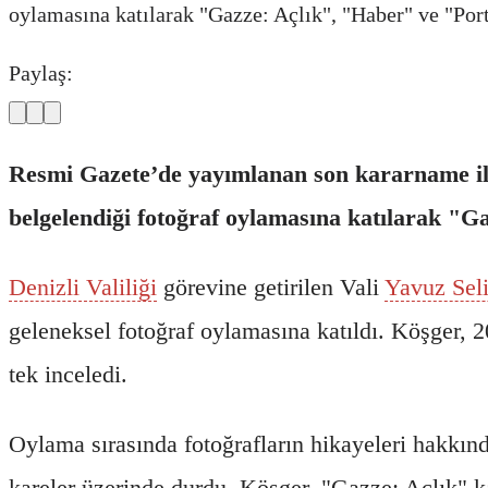
oylamasına katılarak "Gazze: Açlık", "Haber" ve "Portr
Paylaş:
Resmi Gazete’de yayımlanan son kararname ile 
belgelendiği fotoğraf oylamasına katılarak "Ga
Denizli Valiliği
görevine getirilen Vali
Yavuz Sel
geleneksel fotoğraf oylamasına katıldı. Köşger, 2
tek inceledi.
Oylama sırasında fotoğrafların hikayeleri hakkınd
kareler üzerinde durdu. Köşger, "Gazze: Açlık" ka