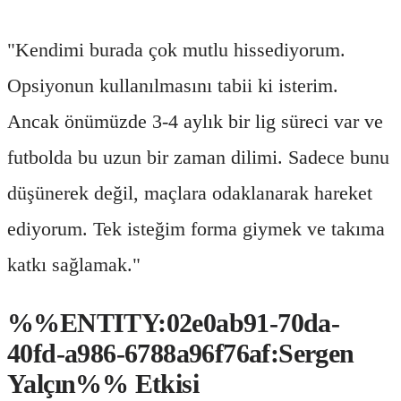
"Kendimi burada çok mutlu hissediyorum.
Opsiyonun kullanılmasını tabii ki isterim.
Ancak önümüzde 3-4 aylık bir lig süreci var ve
futbolda bu uzun bir zaman dilimi. Sadece bunu
düşünerek değil, maçlara odaklanarak hareket
ediyorum. Tek isteğim forma giymek ve takıma
katkı sağlamak."
%%ENTITY:02e0ab91-70da-
40fd-a986-6788a96f76af:Sergen
Yalçın%% Etkisi