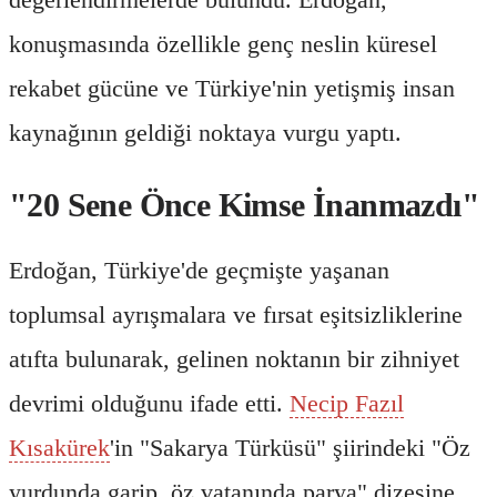
konuşmasında özellikle genç neslin küresel
rekabet gücüne ve Türkiye'nin yetişmiş insan
kaynağının geldiği noktaya vurgu yaptı.
"20 Sene Önce Kimse İnanmazdı"
Erdoğan, Türkiye'de geçmişte yaşanan
toplumsal ayrışmalara ve fırsat eşitsizliklerine
atıfta bulunarak, gelinen noktanın bir zihniyet
devrimi olduğunu ifade etti.
Necip Fazıl
Kısakürek
'in "Sakarya Türküsü" şiirindeki "Öz
yurdunda garip, öz vatanında parya" dizesine