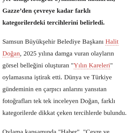
Gazze’den çevreye kadar farklı
kategorilerdeki tercihlerini belirledi.
Samsun Büyükşehir Belediye Başkanı
Halit
Doğan
, 2025 yılına damga vuran olayların
görsel belleğini oluşturan "
Yılın Kareleri
"
oylamasına iştirak etti. Dünya ve Türkiye
gündeminin en çarpıcı anlarını yansıtan
fotoğrafları tek tek inceleyen Doğan, farklı
kategorilerde dikkat çeken tercihlerde bulundu.
Oylama kapsamında "Haber", "Çevre ve