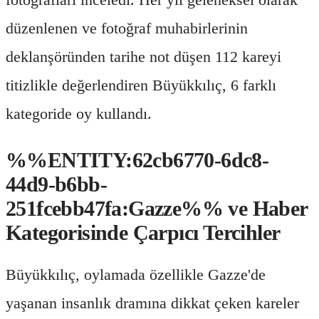
düzenlenen ve fotoğraf muhabirlerinin
deklanşöründen tarihe not düşen 112 kareyi
titizlikle değerlendiren Büyükkılıç, 6 farklı
kategoride oy kullandı.
%%ENTITY:62cb6770-6dc8-
44d9-b6bb-
251fcebb47fa:Gazze%% ve Haber
Kategorisinde Çarpıcı Tercihler
Büyükkılıç, oylamada özellikle Gazze'de
yaşanan insanlık dramına dikkat çeken kareler