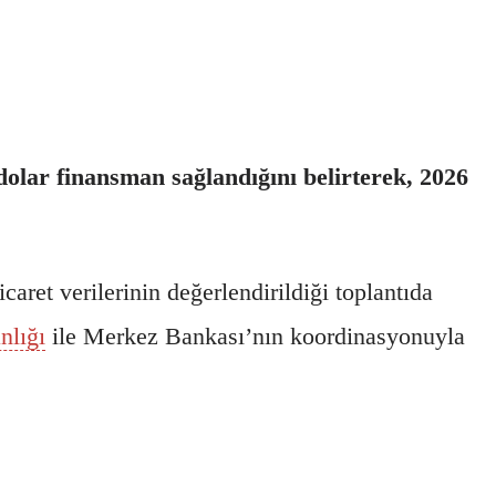
olar finansman sağlandığını belirterek, 2026
aret verilerinin değerlendirildiği toplantıda
nlığı
ile Merkez Bankası’nın koordinasyonuyla