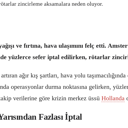
 rötarlar zincirleme aksamalara neden oluyor.
 yağışı ve fırtına, hava ulaşımını felç etti. Am
e yüzlerce sefer iptal edilirken, rötarlar zinc
tıran ağır kış şartları, hava yolu taşımacılığında c
ında operasyonlar durma noktasına gelirken, yüzler
akip verilerine göre krizin merkez üssü
Hollanda
o
arısından Fazlası İptal