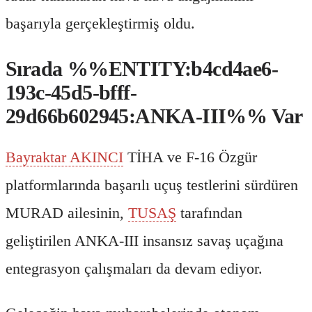
başarıyla gerçekleştirmiş oldu.
Sırada %%ENTITY:b4cd4ae6-
193c-45d5-bfff-
29d66b602945:ANKA-III%% Var
Bayraktar AKINCI
TİHA ve F-16 Özgür
platformlarında başarılı uçuş testlerini sürdüren
MURAD ailesinin,
TUSAŞ
tarafından
geliştirilen ANKA-III insansız savaş uçağına
entegrasyon çalışmaları da devam ediyor.