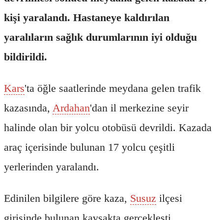
kişi yaralandı. Hastaneye kaldırılan
yaralıların sağlık durumlarının iyi olduğu
bildirildi.
Kars
'ta öğle saatlerinde meydana gelen trafik
kazasında,
Ardahan
'dan il merkezine seyir
halinde olan bir yolcu otobüsü devrildi. Kazada
araç içerisinde bulunan 17 yolcu çeşitli
yerlerinden yaralandı.
Edinilen bilgilere göre kaza,
Susuz
ilçesi
girişinde bulunan kavşakta gerçekleşti.