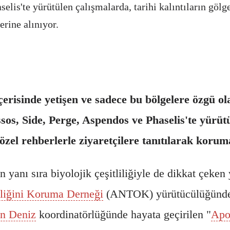
selis'te yürütülen çalışmalarda, tarihi kalıntıların göl
erine alınıyor.
çerisinde yetişen ve sadece bu bölgelere özgü ol
ssos, Side, Perge, Aspendos ve Phaselis'te yürütü
özel rehberlerle ziyaretçilere tanıtılarak korum
in yanı sıra biyolojik çeşitliliğiyle de dikkat çek
liliğini Koruma Derneği
(ANTOK) yürütücülüğünd
n Deniz
koordinatörlüğünde hayata geçirilen "
Apo