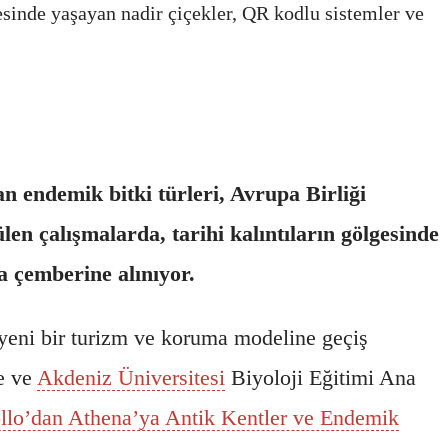
gesinde yaşayan nadir çiçekler, QR kodlu sistemler ve
an endemik bitki türleri, Avrupa Birliği
len çalışmalarda, tarihi kalıntıların gölgesinde
a çemberine alınıyor.
en yeni bir turizm ve koruma modeline geçiş
e ve
Akdeniz Üniversitesi
Biyoloji Eğitimi Ana
llo’dan Athena’ya Antik Kentler ve Endemik