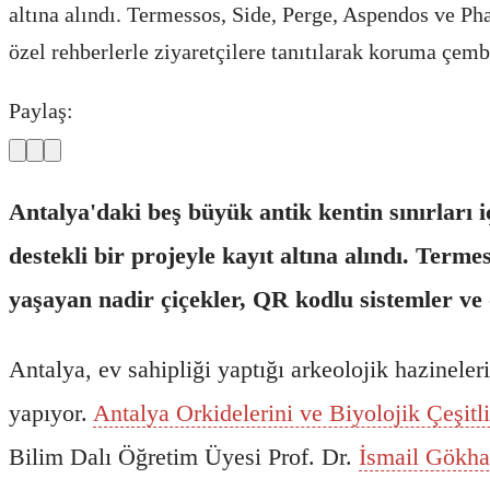
altına alındı. Termessos, Side, Perge, Aspendos ve Pha
özel rehberlerle ziyaretçilere tanıtılarak koruma çemb
Paylaş:
Antalya'daki beş büyük antik kentin sınırları i
destekli bir projeyle kayıt altına alındı. Terme
yaşayan nadir çiçekler, QR kodlu sistemler ve 
Antalya, ev sahipliği yaptığı arkeolojik hazineler
yapıyor.
Antalya Orkidelerini ve Biyolojik Çeşit
Bilim Dalı Öğretim Üyesi Prof. Dr.
İsmail Gökha