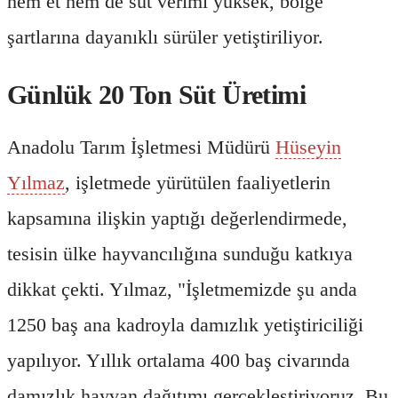
hem et hem de süt verimi yüksek, bölge
şartlarına dayanıklı sürüler yetiştiriliyor.
Günlük 20 Ton Süt Üretimi
Anadolu Tarım İşletmesi Müdürü
Hüseyin
Yılmaz
, işletmede yürütülen faaliyetlerin
kapsamına ilişkin yaptığı değerlendirmede,
tesisin ülke hayvancılığına sunduğu katkıya
dikkat çekti. Yılmaz, "İşletmemizde şu anda
1250 baş ana kadroyla damızlık yetiştiriciliği
yapılıyor. Yıllık ortalama 400 baş civarında
damızlık hayvan dağıtımı gerçekleştiriyoruz. Bu