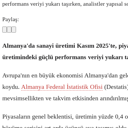
performans veriyi yukarı taşırken, analistler yapısal 
Paylaş:
Almanya'da sanayi üretimi Kasım 2025'te, piya
üretimindeki güçlü performans veriyi yukarı ta
Avrupa'nın en büyük ekonomisi Almanya'dan gelen 
koydu.
Almanya Federal İstatistik Ofisi
(Destatis)
mevsimsellikten ve takvim etkisinden arındırılmı
Piyasaların genel beklentisi, üretimin yüzde 0,4 
büyüme serisini art arda üçüncü aya taşımış oldu