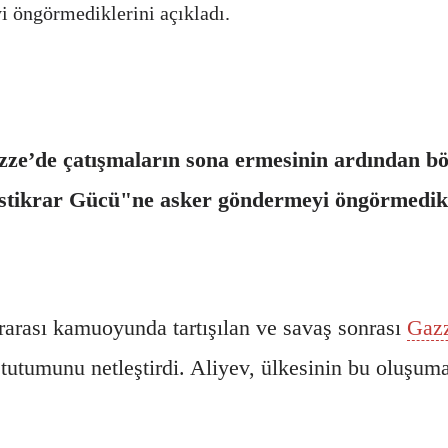
i öngörmediklerini açıkladı.
e’de çatışmaların sona ermesinin ardından böl
İstikrar Gücü"ne asker göndermeyi öngörmedikle
ararası kamuoyunda tartışılan ve savaş sonrası
Gaz
tutumunu netleştirdi. Aliyev, ülkesinin bu oluşuma