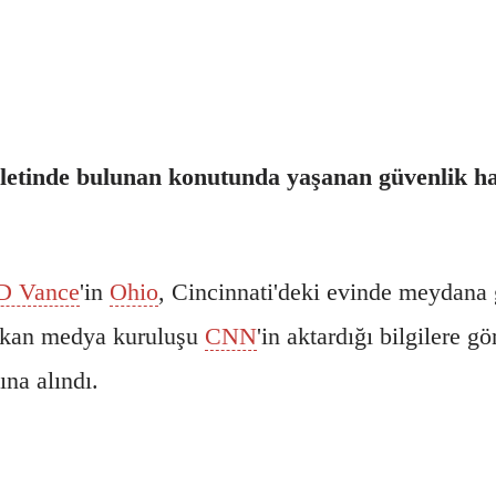
inde bulunan konutunda yaşanan güvenlik hareke
D Vance
'in
Ohio
, Cincinnati'deki evinde meydana ge
rikan medya kuruluşu
CNN
'in aktardığı bilgilere 
ına alındı.