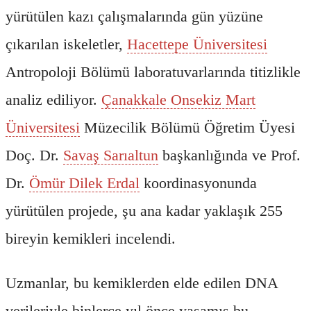
yürütülen kazı çalışmalarında gün yüzüne
çıkarılan iskeletler,
Hacettepe Üniversitesi
Antropoloji Bölümü laboratuvarlarında titizlikle
analiz ediliyor.
Çanakkale Onsekiz Mart
Üniversitesi
Müzecilik Bölümü Öğretim Üyesi
Doç. Dr.
Savaş Sarıaltun
başkanlığında ve Prof.
Dr.
Ömür Dilek Erdal
koordinasyonunda
yürütülen projede, şu ana kadar yaklaşık 255
bireyin kemikleri incelendi.
Uzmanlar, bu kemiklerden elde edilen DNA
verileriyle binlerce yıl önce yaşamış bu